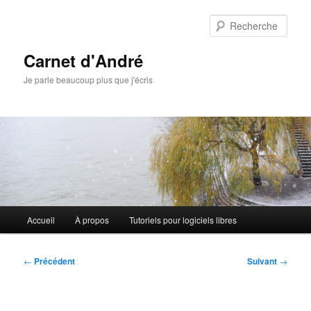
Aller
au
Rech
contenu
principal
Carnet d'André
Je parle beaucoup plus que j'écris
Menu
Accueil
À propos
Tutoriels pour logiciels libres
principal
Navigation
←
Précédent
Suivant
→
des
articles