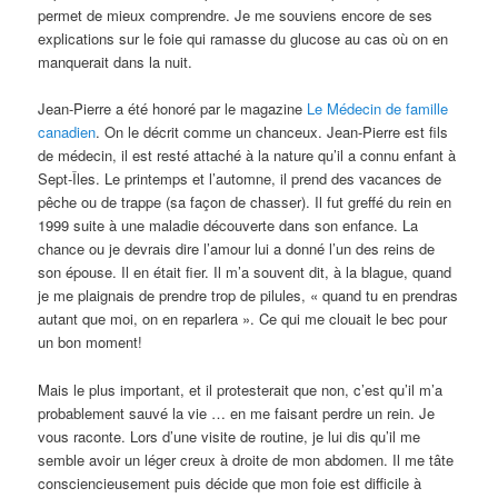
permet de mieux comprendre. Je me souviens encore de ses
explications sur le foie qui ramasse du glucose au cas où on en
manquerait dans la nuit.
Jean-Pierre a été honoré par le magazine
Le Médecin de famille
canadien
. On le décrit comme un chanceux. Jean-Pierre est fils
de médecin, il est resté attaché à la nature qu’il a connu enfant à
Sept-Îles. Le printemps et l’automne, il prend des vacances de
pêche ou de trappe (sa façon de chasser). Il fut greffé du rein en
1999 suite à une maladie découverte dans son enfance. La
chance ou je devrais dire l’amour lui a donné l’un des reins de
son épouse. Il en était fier. Il m’a souvent dit, à la blague, quand
je me plaignais de prendre trop de pilules, « quand tu en prendras
autant que moi, on en reparlera ». Ce qui me clouait le bec pour
un bon moment!
Mais le plus important, et il protesterait que non, c’est qu’il m’a
probablement sauvé la vie … en me faisant perdre un rein. Je
vous raconte. Lors d’une visite de routine, je lui dis qu’il me
semble avoir un léger creux à droite de mon abdomen. Il me tâte
consciencieusement puis décide que mon foie est difficile à