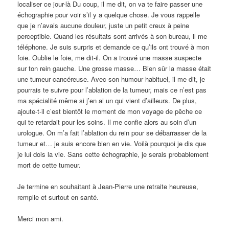
localiser ce jour-là Du coup, il me dit, on va te faire passer une
échographie pour voir s’il y a quelque chose. Je vous rappelle
que je n’avais aucune douleur, juste un petit creux à peine
perceptible. Quand les résultats sont arrivés à son bureau, il me
téléphone. Je suis surpris et demande ce qu’ils ont trouvé à mon
foie. Oublie le foie, me dit-il. On a trouvé une masse suspecte
sur ton rein gauche. Une grosse masse… Bien sûr la masse était
une tumeur cancéreuse. Avec son humour habituel, il me dit, je
pourrais te suivre pour l’ablation de la tumeur, mais ce n’est pas
ma spécialité même si j’en ai un qui vient d’ailleurs. De plus,
ajoute-t-il c’est bientôt le moment de mon voyage de pêche ce
qui te retardait pour les soins. Il me confie alors au soin d’un
urologue. On m’a fait l’ablation du rein pour se débarrasser de la
tumeur et… je suis encore bien en vie. Voilà pourquoi je dis que
je lui dois la vie. Sans cette échographie, je serais probablement
mort de cette tumeur.
Je termine en souhaitant à Jean-Pierre une retraite heureuse,
remplie et surtout en santé.
Merci mon ami.