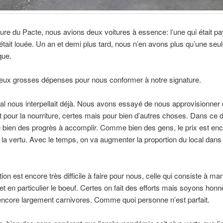
ture du Pacte, nous avions deux voitures à essence: l’une qui était pa
i était louée. Un an et demi plus tard, nous n’en avons plus qu’une seule
que.
deux grosses dépenses pour nous conformer à notre signature.
cal nous interpellait déjà. Nous avons essayé de nous approvisionner
 pour la nourriture, certes mais pour bien d’autres choses. Dans ce d
 bien des progrès à accomplir. Comme bien des gens, le prix est en
 la vertu. Avec le temps, on va augmenter la proportion du local dans
tion est encore très difficile à faire pour nous, celle qui consiste à m
et en particulier le boeuf. Certes on fait des efforts mais soyons hon
core largement carnivores. Comme quoi personne n’est parfait.