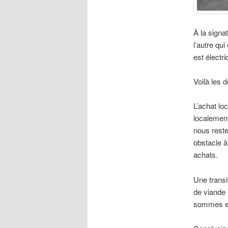
À la signa
l’autre qu
est électri
Voilà les 
L’achat lo
localement
nous reste
obstacle à
achats.
Une transi
de viande 
sommes en