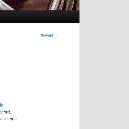
Suivant
→
la
ccord,
allait que