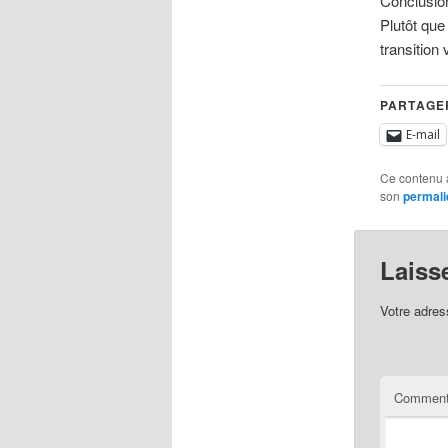
Conclusion
Plutôt que
transition
PARTAGER
E-mail
Ce contenu 
son
permali
Laiss
Votre adres
Comment