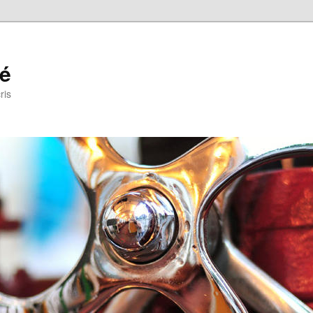
ré
ris