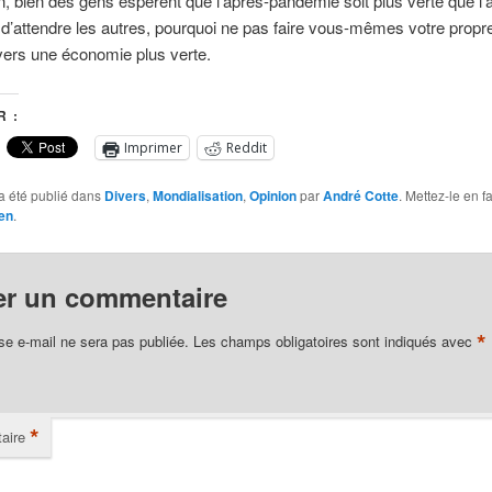
, bien des gens espèrent que l’après-pandémie soit plus verte que l’
 d’attendre les autres, pourquoi ne pas faire vous-mêmes votre propr
 vers une économie plus verte.
 :
Imprimer
Reddit
a été publié dans
Divers
,
Mondialisation
,
Opinion
par
André Cotte
. Mettez-le en f
en
.
er un commentaire
*
se e-mail ne sera pas publiée.
Les champs obligatoires sont indiqués avec
*
aire