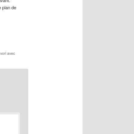
avant.
e plan de
avori avec