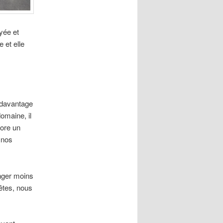
yée et
 et elle
 davantage
omaine, il
core un
 nos
anger moins
nêtes, nous