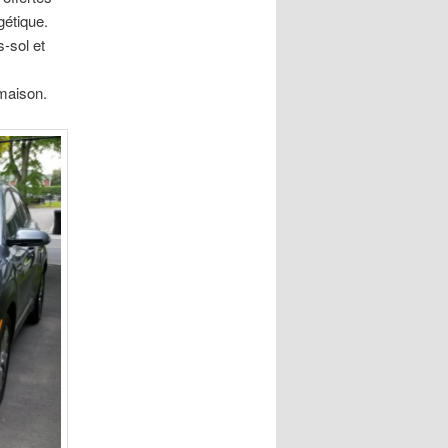
gétique.
s-sol et
 maison.