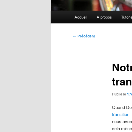
Menu
Accueil
À propos
Tutori
principal
Navigation
←
Précédent
des
articles
Not
tran
Publié le
17
Quand Dom
transition
,
nous avons
cela mène