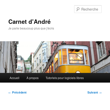
Aller
au
Rech
contenu
principal
Carnet d'André
Je parle beaucoup plus que j'écris
Menu
Accueil
À propos
Tutoriels pour logiciels libres
principal
Navigation
←
Précédent
Suivant
→
des
articles