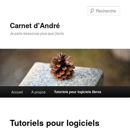
Aller
au
Rech
contenu
principal
Carnet d'André
Je parle beaucoup plus que j'écris
Menu
Tutoriels pour logiciels libres
Accueil
À propos
principal
Tutoriels pour logiciels