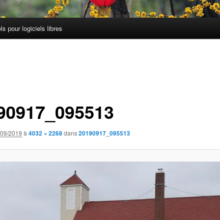
els pour logiciels libres
90917_095513
/09/2019
à
4032 × 2268
dans
20190917_095513