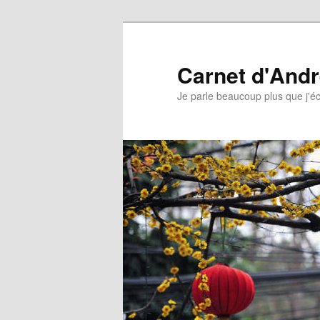
Aller
au
contenu
Carnet d'And
principal
Je parle beaucoup plus que j'éc