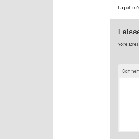
La petite é
Laiss
Votre adres
Comment