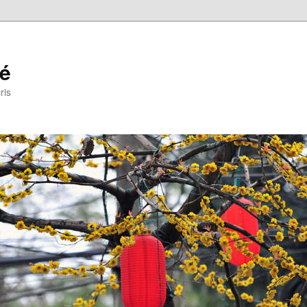
ré
ris