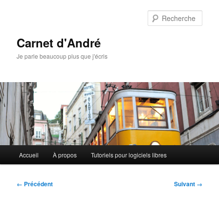
Aller
au
Rech
contenu
principal
Carnet d'André
Je parle beaucoup plus que j'écris
Menu
Accueil
À propos
Tutoriels pour logiciels libres
principal
Navigation
← Précédent
Suivant →
des
images