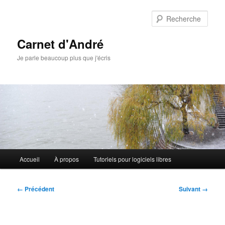
Aller
au
Rech
contenu
principal
Carnet d'André
Je parle beaucoup plus que j'écris
Menu
Accueil
À propos
Tutoriels pour logiciels libres
principal
Navigation
← Précédent
Suivant →
des
images