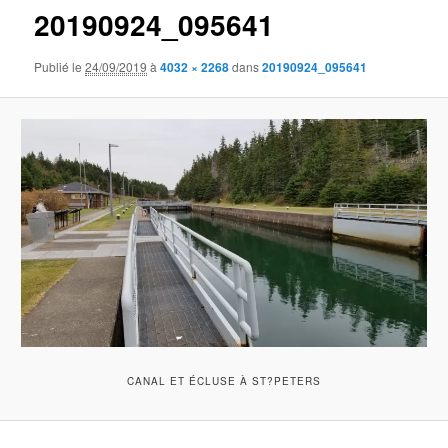
20190924_095641
Publié le
24/09/2019
à
4032 × 2268
dans
20190924_095641
CANAL ET ÉCLUSE À ST?PETERS