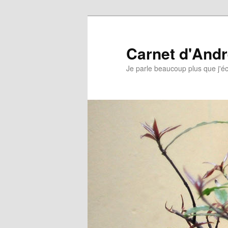
Aller
au
contenu
Carnet d'And
principal
Je parle beaucoup plus que j'éc