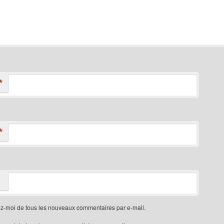
*
*
z-moi de tous les nouveaux commentaires par e-mail.