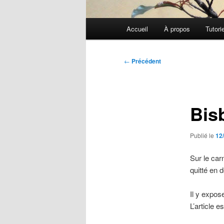
Menu
Accueil
À propos
Tutori
principal
Navigation
←
Précédent
des
articles
Bisb
Publié le
12
Sur le car
quitté en 
Il y expos
L’article e