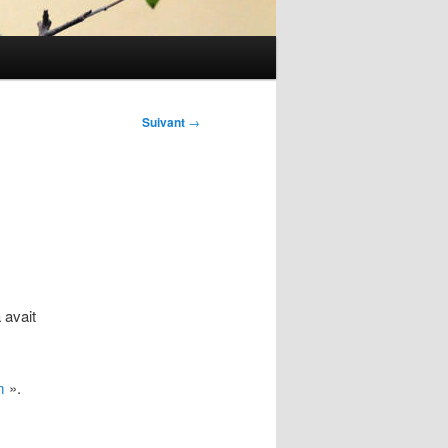
Suivant
→
 avait
m
».