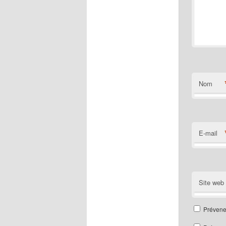
Nom
E-mail
Site web
Prévene