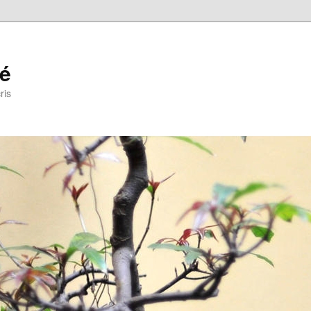
ré
ris