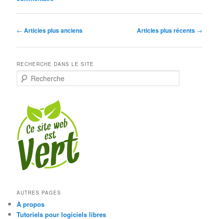
Navigation
←
Articles plus anciens
Articles plus récents
→
des
articles
RECHERCHE DANS LE SITE
R
e
c
h
e
r
c
h
e
AUTRES PAGES
À propos
Tutoriels pour logiciels libres