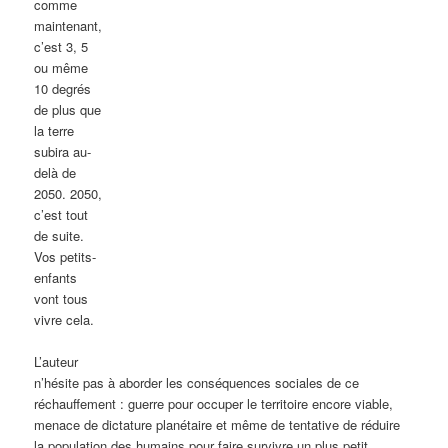
comme
maintenant,
c’est 3, 5
ou même
10 degrés
de plus que
la terre
subira au-
delà de
2050. 2050,
c’est tout
de suite.
Vos petits-
enfants
vont tous
vivre cela.
L’auteur
n’hésite pas à aborder les conséquences sociales de ce
réchauffement : guerre pour occuper le territoire encore viable,
menace de dictature planétaire et même de tentative de réduire
la population des humains pour faire survivre un plus petit