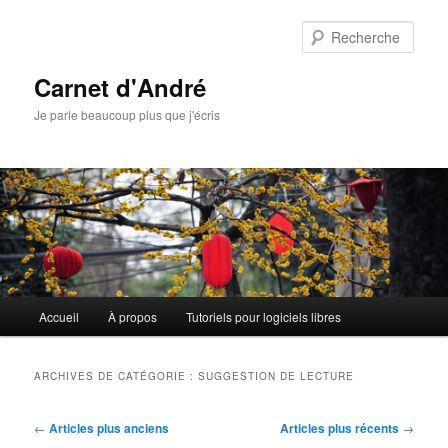
Aller
Aller
au
au
Rech
contenu
contenu
principal
secondaire
Carnet d'André
Je parle beaucoup plus que j'écris
Menu
Accueil
À propos
Tutoriels pour logiciels libres
principal
ARCHIVES DE CATÉGORIE :
SUGGESTION DE LECTURE
Navigation
←
Articles plus anciens
Articles plus récents
→
des