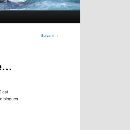
Suivant
→
te…
C’est
de blogues