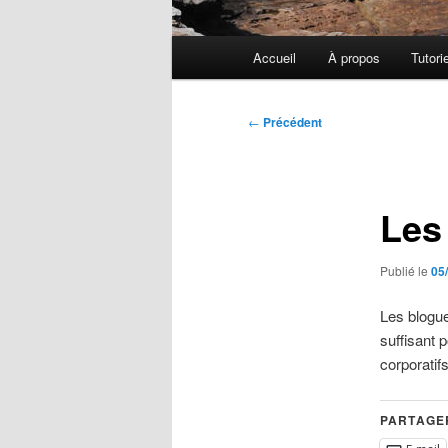
Menu
Accueil
À propos
Tutori
principal
Navigation
←
Précédent
des
articles
Les
Publié le
05
Les blogue
suffisant 
corporatifs
PARTAGER