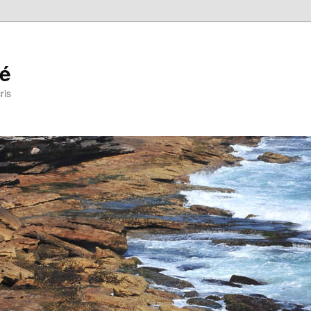
ré
ris