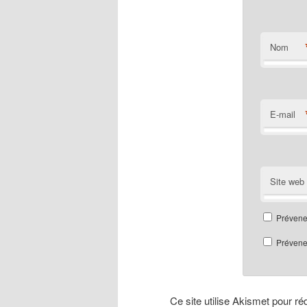
Nom
E-mail
Site web
Prévene
Prévenez
Ce site utilise Akismet pour ré