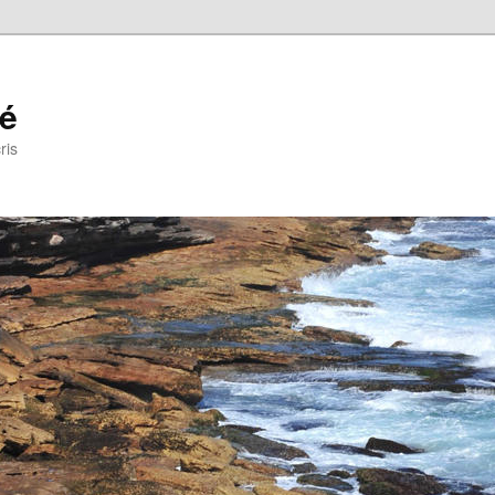
ré
ris