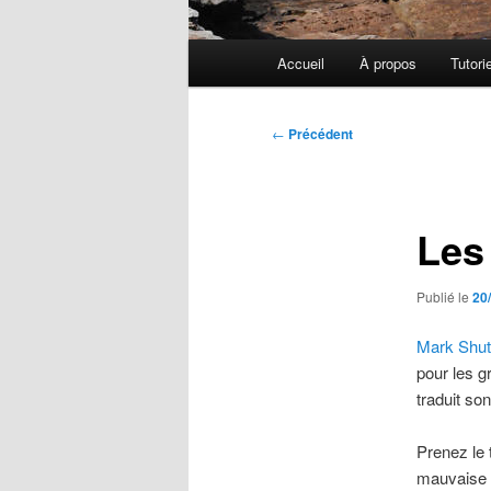
Menu
Accueil
À propos
Tutori
principal
Navigation
←
Précédent
des
articles
Les
Publié le
20
Mark Shut
pour les g
traduit son
Prenez le 
mauvaise v