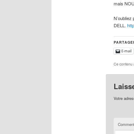
mais NOUS
N’oubliez p
DELL.
htt
PARTAGER
E-mail
Ce contenu 
Laiss
Votre adres
Comment