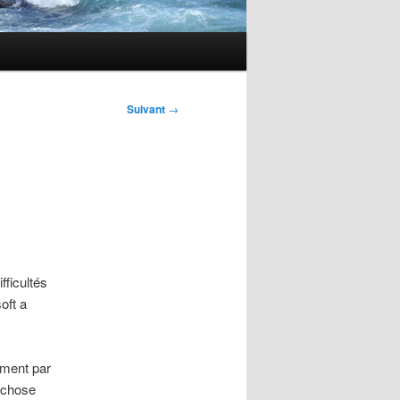
Suivant
→
fficultés
oft a
ement par
e chose