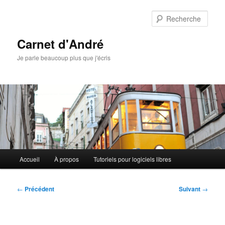
Aller
au
Rech
contenu
principal
Carnet d'André
Je parle beaucoup plus que j'écris
Menu
Accueil
À propos
Tutoriels pour logiciels libres
principal
Navigation
←
Précédent
Suivant
→
des
articles