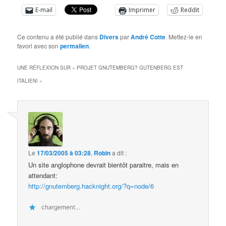
E-mail
Imprimer
Reddit
Ce contenu a été publié dans
Divers
par
André Cotte
. Mettez-le en
favori avec son
permalien
.
UNE RÉFLEXION SUR «
PROJET GNUTEMBERG? GUTENBERG EST
ITALIEN!
»
Le
17/03/2005 à 03:28
,
Robin
a dit :
Un site anglophone devrait bientôt paraitre, mais en
attendant:
http://gnutemberg.hacknight.org/?q=node/6
chargement…