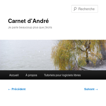
Aller
au
Rech
contenu
principal
Carnet d'André
Je parle beaucoup plus que j'écris
Menu
Accueil
À propos
Tutoriels pour logiciels libres
principal
Navigation
←
Précédent
Suivant
→
des
articles