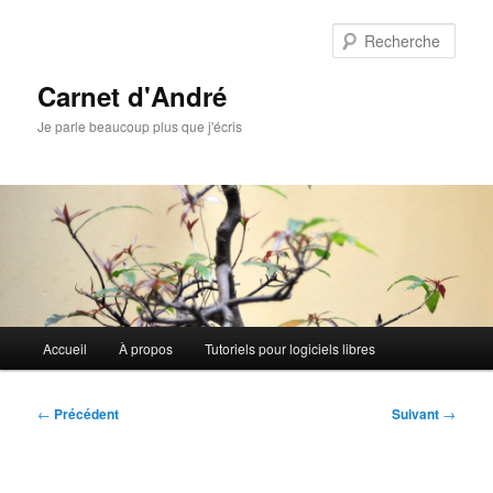
Aller
au
Rech
contenu
principal
Carnet d'André
Je parle beaucoup plus que j'écris
Menu
Accueil
À propos
Tutoriels pour logiciels libres
principal
Navigation
←
Précédent
Suivant
→
des
articles