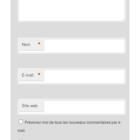
*
Nom
*
E-mail
Site web
Prévenez-moi de tous les nouveaux commentaires par e-
mail.