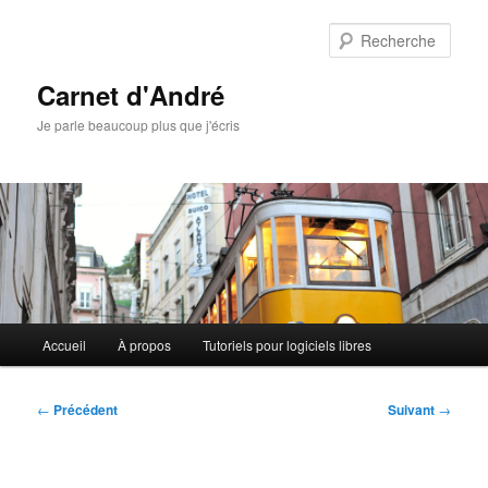
Aller
au
Rech
contenu
principal
Carnet d'André
Je parle beaucoup plus que j'écris
Menu
Accueil
À propos
Tutoriels pour logiciels libres
principal
Navigation
←
Précédent
Suivant
→
des
articles