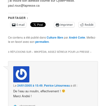
j’ai trouvé son adresse courriel sur CyberPresse.
paul.roux@lapresse.ca
PARTAGER :
E-mail
Imprimer
Reddit
Ce contenu a été publié dans
Culture libre
par
André Cotte
. Mettez-
le en favori avec son
permalien
.
3 RÉFLEXIONS SUR «
WIKIPÉDIA, ASSEZ SÉRIEUX POUR LA PRESSE
»
Le
24/01/2005 à 15:49
,
Patrice Létourneau
a dit :
De l’eau au moulin, effectivement !
Merci André !
chargement…