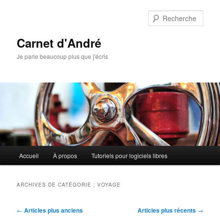
Aller
Aller
au
au
Rech
contenu
contenu
principal
secondaire
Carnet d'André
Je parle beaucoup plus que j'écris
Menu
Accueil
À propos
Tutoriels pour logiciels libres
principal
ARCHIVES DE CATÉGORIE :
VOYAGE
Navigation
←
Articles plus anciens
Articles plus récents
→
des