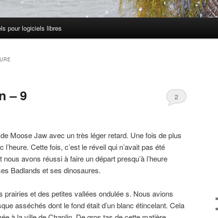
els pour logiciels libres
URE
n – 9
2
e Moose Jaw avec un très léger retard. Une fois de plus
’heure. Cette fois, c’est le réveil qui n’avait pas été
t nous avons réussi à faire un départ presqu’à l’heure
 ses Badlands et ses dinosaures.
s prairies et des petites vallées ondulée s. Nous avions
que asséchés dont le fond était d’un blanc étincelant. Cela
vée à la ville de Chaplin. De gros tas de cette matière