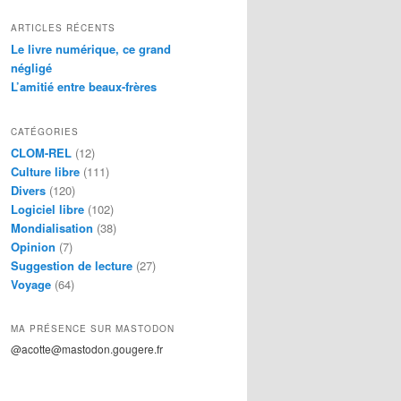
ARTICLES RÉCENTS
Le livre numérique, ce grand
négligé
L’amitié entre beaux-frères
CATÉGORIES
CLOM-REL
(12)
Culture libre
(111)
Divers
(120)
Logiciel libre
(102)
Mondialisation
(38)
Opinion
(7)
Suggestion de lecture
(27)
Voyage
(64)
MA PRÉSENCE SUR MASTODON
@acotte@mastodon.gougere.fr