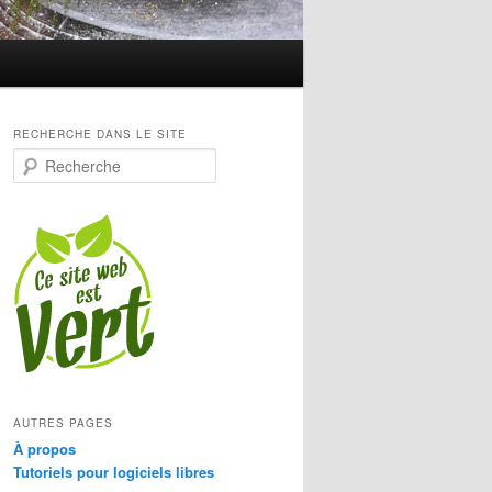
RECHERCHE DANS LE SITE
R
e
c
h
e
r
c
h
e
AUTRES PAGES
À propos
Tutoriels pour logiciels libres