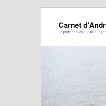
Aller
Aller
au
au
contenu
contenu
Carnet d'And
principal
secondaire
Je parle beaucoup plus que j'éc