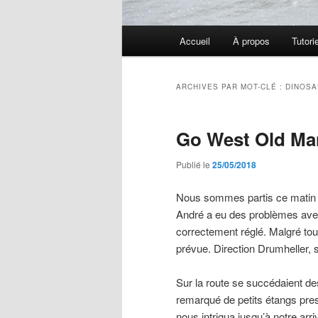
Menu
Accueil
À propos
Tutori
principal
ARCHIVES PAR MOT-CLÉ :
DINOSA
Go West Old Ma
Publié le
25/05/2018
Nous sommes partis ce matin d
André a eu des problèmes avec l
correctement réglé. Malgré tou
prévue. Direction Drumheller,
Sur la route se succédaient de
remarqué de petits étangs pres
nous intrigua jusqu’à notre arri