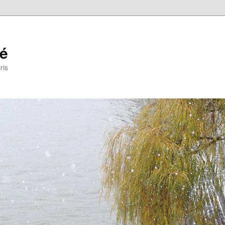
ré
ris