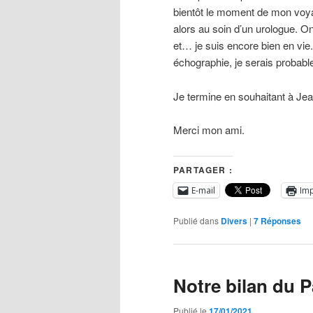
bientôt le moment de mon voyag
alors au soin d’un urologue. On
et… je suis encore bien en vie. 
échographie, je serais probabl
Je termine en souhaitant à Jean
Merci mon ami.
PARTAGER :
E-mail
Im
Publié dans
Divers
|
7
Réponses
Notre bilan du P
Publié le
17/01/2021