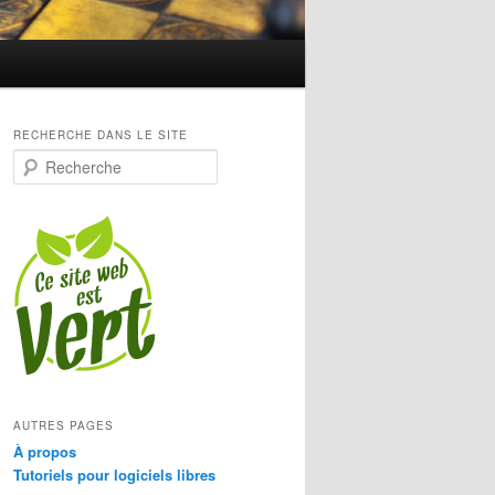
RECHERCHE DANS LE SITE
R
e
c
h
e
r
c
h
e
AUTRES PAGES
À propos
Tutoriels pour logiciels libres