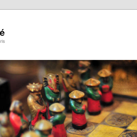
ré
ris