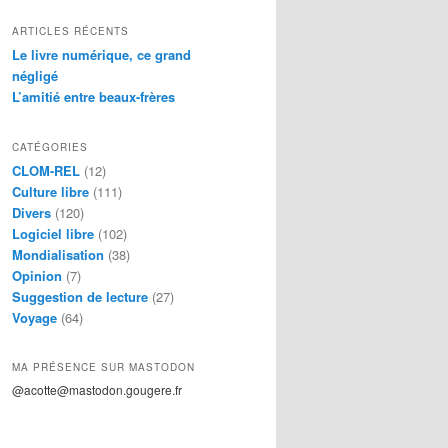
ARTICLES RÉCENTS
Le livre numérique, ce grand
négligé
L’amitié entre beaux-frères
CATÉGORIES
CLOM-REL
(12)
Culture libre
(111)
Divers
(120)
Logiciel libre
(102)
Mondialisation
(38)
Opinion
(7)
Suggestion de lecture
(27)
Voyage
(64)
MA PRÉSENCE SUR MASTODON
@acotte@mastodon.gougere.fr