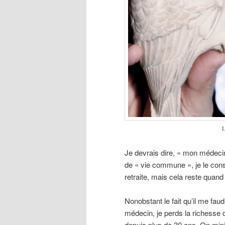
L
Je devrais dire, « mon médecin
de « vie commune », je le con
retraite, mais cela reste qua
Nonobstant le fait qu’il me fa
médecin, je perds la richesse 
depuis plus de 30 ans. On mini