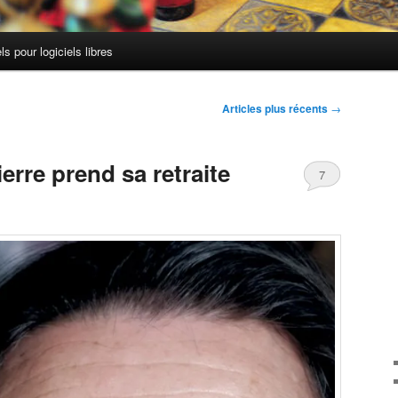
els pour logiciels libres
Articles plus récents
→
rre prend sa retraite
7