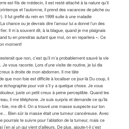
est fils de médecin, il est resté attaché à la nature qu’il
 printemps et l’automne, il prend des vacances de pêche ou
. Il fut greffé du rein en 1999 suite à une maladie
a chance ou je devrais dire l’amour lui a donné l’un des
 fier. Il m’a souvent dit, à la blague, quand je me plaignais
uand tu en prendras autant que moi, on en reparlera ». Ce
 bon moment!
otesterait que non, c’est qu’il m’a probablement sauvé la vie
Je vous raconte. Lors d’une visite de routine, je lui dis
 creux à droite de mon abdomen. Il me tâte
que mon foie est difficile à localiser ce jour-là Du coup, il
ne échographie pour voir s’il y a quelque chose. Je vous
douleur, juste un petit creux à peine perceptible. Quand les
reau, il me téléphone. Je suis surpris et demande ce qu’ils
e foie, me dit-il. On a trouvé une masse suspecte sur ton
e… Bien sûr la masse était une tumeur cancéreuse. Avec
je pourrais te suivre pour l’ablation de la tumeur, mais ce
’en ai un qui vient d’ailleurs. De plus, ajoute-t-il c’est