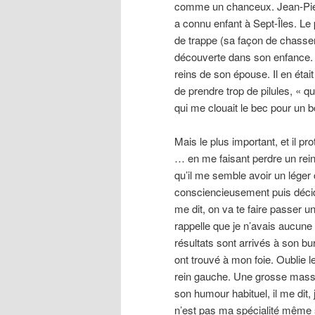
comme un chanceux. Jean-Pierre 
a connu enfant à Sept-Îles. Le
de trappe (sa façon de chasser)
découverte dans son enfance. L
reins de son épouse. Il en était
de prendre trop de pilules, « q
qui me clouait le bec pour un
Mais le plus important, et il pr
… en me faisant perdre un rein. 
qu’il me semble avoir un léger
consciencieusement puis décide 
me dit, on va te faire passer u
rappelle que je n’avais aucune 
résultats sont arrivés à son bu
ont trouvé à mon foie. Oublie l
rein gauche. Une grosse mass
son humour habituel, il me dit, 
n’est pas ma spécialité même si j