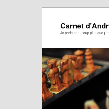
Aller
Aller
au
au
contenu
contenu
Carnet d'And
principal
secondaire
Je parle beaucoup plus que j'éc